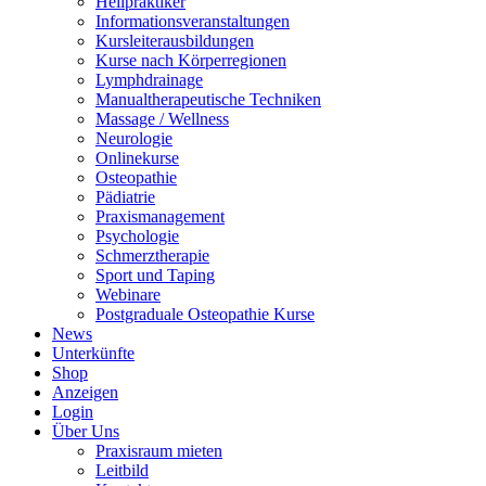
Heilpraktiker
Informationsveranstaltungen
Kursleiterausbildungen
Kurse nach Körperregionen
Lymphdrainage
Manualtherapeutische Techniken
Massage / Wellness
Neurologie
Onlinekurse
Osteopathie
Pädiatrie
Praxismanagement
Psychologie
Schmerztherapie
Sport und Taping
Webinare
Postgraduale Osteopathie Kurse
News
Unterkünfte
Shop
Anzeigen
Login
Über Uns
Praxisraum mieten
Leitbild