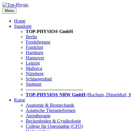
Menu
Home
Standorte
TOP-PHYSIO® GmbH
Berlin
Fernlehrgang
Frankfurt
Hamburg
Hannover
Leipzig
Mallorca
Nürnberg
Schlangenbad
Stuttgart
---------------------------------------
TOP-PHYSIO® NRW GmbH
(Bochum, Düsseldorf, 
Kurse
Anatomie & Biomechanik
Asiatische Therapieformen
Atemtherapie
Beckenboden & Gynäkologie
College für Osteopathie (CFO)